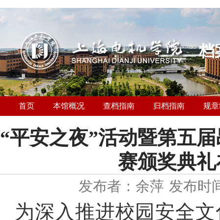
档
首页
本馆概况
查档指南
归档指南
规章
“平安之夜”活动暨第五
赛颁奖典礼
发布者：余萍
发布时间：
为深入推进校园安全文