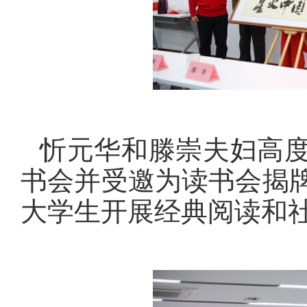
忻元华和滕崇夫妇高
书会
并受邀为读书会揭
大学生开展经典阅读和