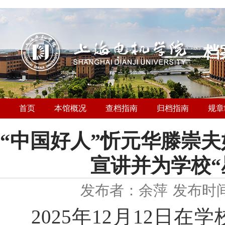
档
首页
本馆概况
查档指南
归档指南
规章
“中国好人”忻元华滕崇
宣讲并为学校“
发布者：余萍
发布时间：
2025
年
12
月
12
日在学